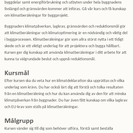
byggdelar samt energiförbrukning och utbyten under hela byggnadens
livslängd och gränsvärden kommer att införas. Gå vår kurs och få kunskap
om klimatberäkningar för byggprojekt.
Byggnaders klimatpåverkan, lagkrav, gränsvärden och reduktionsmål gör
att klimatberäkningar och klimatoptimering är en nödvändig och viktig del
i byggprocessen. Klimatberäkningar gör som allra störst nytta i ett tidigt
skede och är ett viktigt underlag för att projektera och bygga hållbart.
Kursen ger dig kunskap att använda klimatberäkningar i ditt arbete för att
kunna ta välgrundade beslut och uppnå reduktionsmål.
Kursmål
Efter kursen ska du veta hur en klimatdeklaration ska upprättas och vilka
underlag som krävs. Du har också lärt dig att förstå och tolka resultaten
från en klimatberäkning och hur du kan använda dig av den för att minska
klimatpåverkan från byggnader. Du har även fått kunskap om vilka lagkrav
och EU-krav som ställs på klimatberäkningar.
Målgrupp
Kursen vänder sig till dig som behöver utföra, förstå samt beställa