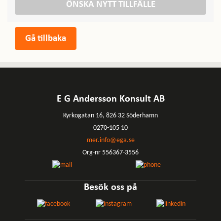
ÖNSKA NYTT TILLFÄLLE
E G Andersson Konsult AB
Kyrkogatan 16, 826 32 Söderhamn
0270-105 10
mer.info@ega.se
Org-nr 556367-3556
Besök oss på