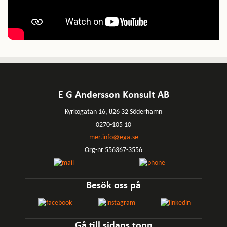
E G Andersson Konsult AB
Kyrkogatan 16, 826 32 Söderhamn
0270-105 10
mer.info@ega.se
Org-nr 556367-3556
Besök oss på
Gå till sidans topp