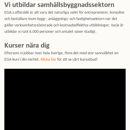
Vi utbildar samhällsbyggnadssektorn
EGA:s affärsidé är att vara det naturliga valet för entreprenörer, konsulter
och beställare inom bygg-, anläggnings- och fastighetssektorn när det
gäller verksamhetsrelaterade och kostnadseffektiva utbildningar. Varje år
utbildar vi runt 6.000 personer och antalet växer stadigt.
Kurser nära dig
Eftersom vi jobbar över hela Sverige, finns det med stor sannolikhet en
EGA-kurs i din närhet.
Klicka här
för att se vårt kursutbud!