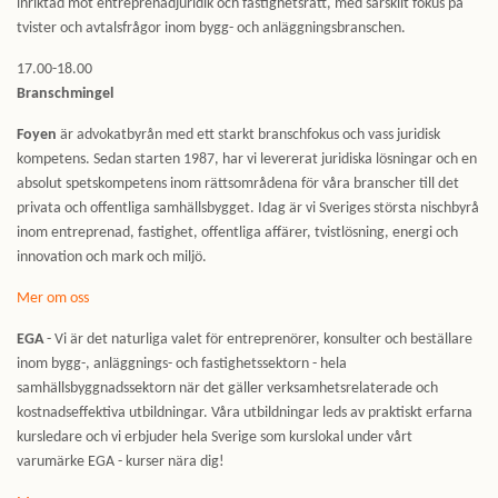
inriktad mot entreprenadjuridik och fastighetsrätt, med särskilt fokus på
tvister och avtalsfrågor inom bygg- och anläggningsbranschen.
17.00-18.00
Branschmingel
Foyen
är advokatbyrån med ett starkt branschfokus och vass juridisk
kompetens. Sedan starten 1987, har vi levererat juridiska lösningar och en
absolut spetskompetens inom rättsområdena för våra branscher till det
privata och offentliga samhällsbygget. Idag är vi Sveriges största nischbyrå
inom entreprenad, fastighet, offentliga affärer, tvistlösning, energi och
innovation och mark och miljö.
Mer om oss
EGA
- Vi är det naturliga valet för entreprenörer, konsulter och beställare
inom bygg-, anläggnings- och fastighetssektorn - hela
samhällsbyggnadssektorn när det gäller verksamhetsrelaterade och
kostnadseffektiva utbildningar. Våra utbildningar leds av praktiskt erfarna
kursledare och vi erbjuder hela Sverige som kurslokal under vårt
varumärke EGA - kurser nära dig!