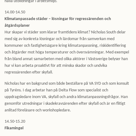
hålla utbildningar i arbetsmiljö.
14.00-14.50
Klimatanpassade städer – lösningar för regressärenden och
åtgärdsplaner
Hur skapar vi städer som klarar framtidens klimat? Nicholas South delar
med sig av konkreta lösningar och lärdomar från samverkan med
kommuner och fastighetsägare kring klimatanpassning, riskidentifiering
och åtgärder mot höga temperaturer och översvämningar. Med exempel
från bland annat samarbeten med olika aktörer i Västsverige belyser han
hur vi kan arbeta proaktivt för att minska skador och undvika
regressärenden efter skyfall.
Nicholas har en bakgrund som både beställare på VA SYD och som konsult
på Tyréns. I dag arbetar han på Delta Flow som specialist och
uppdragsledare inom VA, skyfall och andra klimatanpassningsfrågor. Han
genomför utredningar i skadekravsärenden efter skyfall och är en flitigt
anlitad föreläsare och workshopledare.
14.50-15.20
Fikamingel