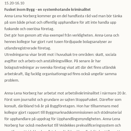
15.20-16.10
Fusket inom Bygg - en systemhotande kriminalitet
Anna-Lena Norberg kommer ge en del handfasta råd vad man bör tänka
på som både privat och offentlig upphandlare för att inte handla upp
fuskande och oseriösa företag.
Det gör hon genom att visa exempel från verkligheten. Anna-Lena och
hennes kollegor har gjort runt tusen fördjupade bolagsanalyser av
utlandsregistrerade företag.
Utredningarna visar brott mot i huvudsak tre områden: skatt, sociala
avgifter och arbets-och anställningsvillkor. På senare år har
bolagsutredningar av svenska företag visat att där det finns utländsk
arbetskraft, låg facklig organisationsgrad finns också ungefär samma
problem.
Anna-Lena Norberg har arbetat mot arbetslivskriminalitet i närmare 20 år.
Först som journalist och grundare av sajten StoppaFusket. Därefter som
konsult, däribland två år på Byggföretagen. Hon har tillsammans med
kollegor gjort rapport till Byggmarknadskommissionen och stödmaterial
för upphandlare på uppdrag för Upphandlingsmyndigheten. Anna-Lena
Norberg har också medverkat till Veidekkes prekvalificeringssystem och