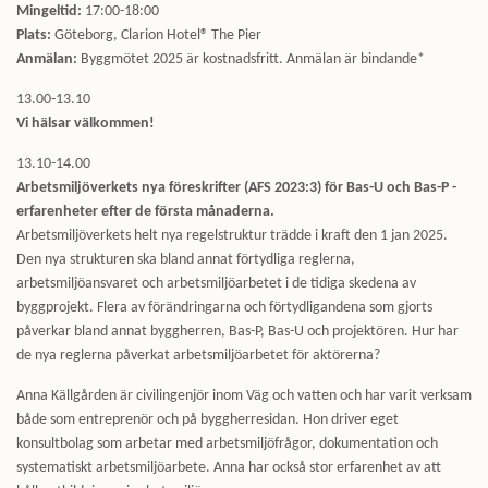
Mingeltid:
17:00-18:00
Plats:
Göteborg, Clarion Hotel® The Pier
Anmälan:
Byggmötet 2025 är kostnadsfritt. Anmälan är bindande*
13.00-13.10
Vi hälsar välkommen!
13.10-14.00
Arbetsmiljöverkets nya föreskrifter (AFS 2023:3) för Bas-U och Bas-P -
erfarenheter efter de första månaderna.
Arbetsmiljöverkets helt nya regelstruktur trädde i kraft den 1 jan 2025.
Den nya strukturen ska bland annat förtydliga reglerna,
arbetsmiljöansvaret och arbetsmiljöarbetet i de tidiga skedena av
byggprojekt. Flera av förändringarna och förtydligandena som gjorts
påverkar bland annat byggherren, Bas-P, Bas-U och projektören. Hur har
de nya reglerna påverkat arbetsmiljöarbetet för aktörerna?
Anna Källgården är civilingenjör inom Väg och vatten och har varit verksam
både som entreprenör och på byggherresidan. Hon driver eget
konsultbolag som arbetar med arbetsmiljöfrågor, dokumentation och
systematiskt arbetsmiljöarbete. Anna har också stor erfarenhet av att