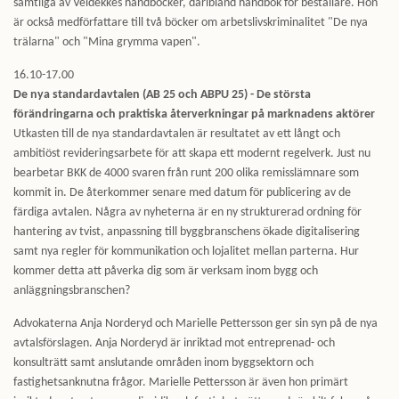
samtliga av Veidekkes handböcker, däribland handbok för beställare. Hon
är också medförfattare till två böcker om arbetslivskriminalitet "De nya
trälarna" och "Mina grymma vapen".
16.10-17.00
De nya standardavtalen (AB 25 och ABPU 25) - De största
förändringarna och praktiska återverkningar på marknadens aktörer
Utkasten till de nya standardavtalen är resultatet av ett långt och
ambitiöst revideringsarbete för att skapa ett modernt regelverk. Just nu
bearbetar BKK de 4000 svaren från runt 200 olika remisslämnare som
kommit in. De återkommer senare med datum för publicering av de
färdiga avtalen. Några av nyheterna är en ny strukturerad ordning för
hantering av tvist, anpassning till byggbranschens ökade digitalisering
samt nya regler för kommunikation och lojalitet mellan parterna. Hur
kommer detta att påverka dig som är verksam inom bygg och
anläggningsbranschen?
Advokaterna Anja Norderyd och Marielle Pettersson ger sin syn på de nya
avtalsförslagen. Anja Norderyd är inriktad mot entreprenad- och
konsulträtt samt anslutande områden inom byggsektorn och
fastighetsanknutna frågor. Marielle Pettersson är även hon primärt