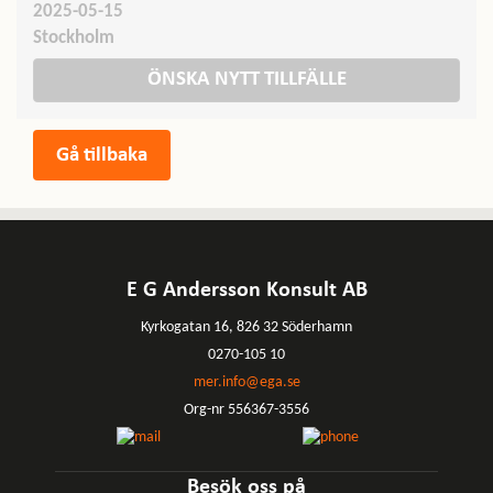
2025-05-15
Stockholm
ÖNSKA NYTT TILLFÄLLE
E G Andersson Konsult AB
Kyrkogatan 16, 826 32 Söderhamn
0270-105 10
mer.info@ega.se
Org-nr 556367-3556
Besök oss på