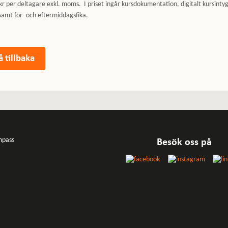
kr per deltagare exkl. moms. I priset ingår kursdokumentation, digitalt kursintyg
samt för- och eftermiddagsfika.
Besök oss på