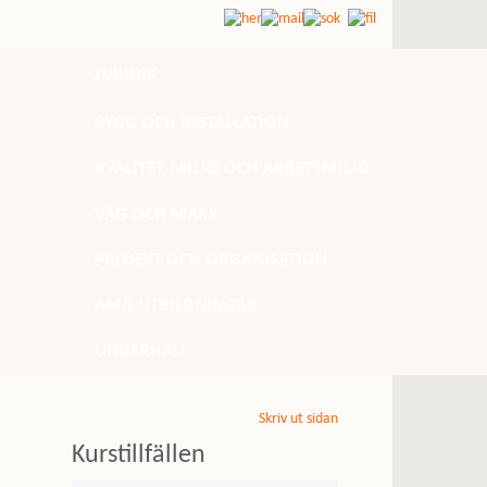
JURIDIK
BYGG OCH INSTALLATION
KVALITET, MILJÖ OCH ARBETSMILJÖ
VÄG OCH MARK
PROJEKT OCH ORGANISATION
AMA-UTBILDNINGAR
UNDERHÅLL
Skriv ut sidan
Kurstillfällen