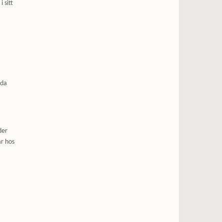
 sitt
lda
der
ar hos