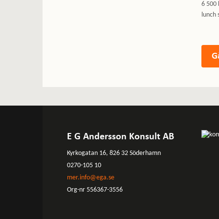
6 500 
lunch 
E G Andersson Konsult AB
Kyrkogatan 16, 826 32 Söderhamn
0270-105 10
mer.info@ega.se
Org-nr 556367-3556