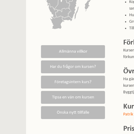
Ko
sa
Hu
Gr
Ti
För
Kursen
förkun
Övr
Ha gär
kursen
Byggtj
Kur
Patrik
Pri