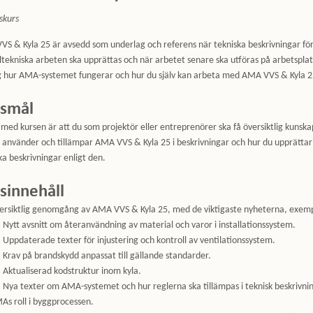
skurs
S & Kyla 25 är avsedd som underlag och referens när tekniska beskrivningar fö
ltekniska arbeten ska upprättas och när arbetet senare ska utföras på arbetspla
g hur AMA-systemet fungerar och hur du själv kan arbeta med AMA VVS & Kyla 2
smål
med kursen är att du som projektör eller entreprenörer ska få översiktlig kunsk
 använder och tillämpar AMA VVS & Kyla 25 i beskrivningar och hur du upprättar
ka beskrivningar enligt den.
sinnehåll
ersiktlig genomgång av AMA VVS & Kyla 25, med de viktigaste nyheterna, exemp
Nytt avsnitt om återanvändning av material och varor i installationssystem.
Uppdaterade texter för injustering och kontroll av ventilationssystem.
Krav på brandskydd anpassat till gällande standarder.
Aktualiserad kodstruktur inom kyla.
Nya texter om AMA-systemet och hur reglerna ska tillämpas i teknisk beskrivni
As roll i byggprocessen.