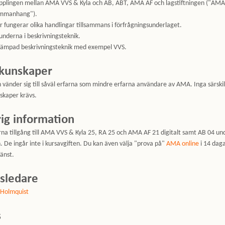
pplingen mellan AMA VVS & Kyla och AB, ABT, AMA AF och lagstiftningen ("AMA i
mmanhang").
r fungerar olika handlingar tillsammans i förfrågningsunderlaget.
underna i beskrivningsteknik.
llämpad beskrivningsteknik med exempel VVS.
kunskaper
 vänder sig till såväl erfarna som mindre erfarna användare av AMA. Inga särski
skaper krävs.
ig information
na tillgång till AMA VVS & Kyla 25, RA 25 och AMA AF 21 digitalt samt AB 04 un
. De ingår inte i kursavgiften. Du kan även välja "prova på"
AMA online
i 14 dag
änst.
sledare
 Holmquist
s