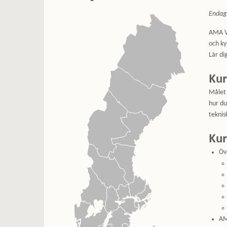
Endag
AMA VV
och ky
Lär di
Kur
Målet 
hur du
teknis
Kur
Öv
AM