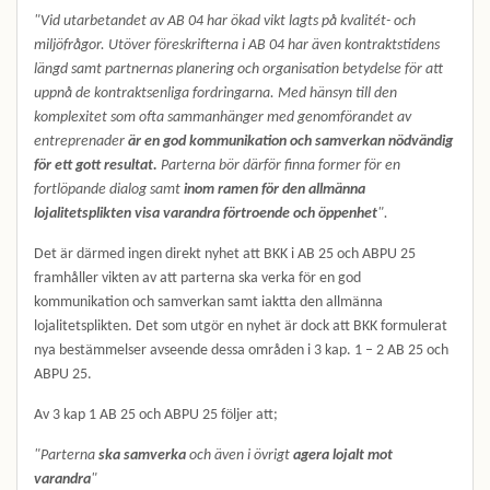
"Vid utarbetandet av AB 04 har ökad vikt lagts på kvalitét- och
miljöfrågor. Utöver föreskrifterna i AB 04 har även kontraktstidens
längd samt partnernas planering och organisation betydelse för att
uppnå de kontraktsenliga fordringarna. Med hänsyn till den
komplexitet som ofta sammanhänger med genomförandet av
entreprenader
är en god kommunikation och samverkan nödvändig
för ett gott resultat.
Parterna bör därför finna former för en
fortlöpande dialog samt
inom ramen för den allmänna
lojalitetsplikten visa varandra förtroende och öppenhet
".
Det är därmed ingen direkt nyhet att BKK i AB 25 och ABPU 25
framhåller vikten av att parterna ska verka för en god
kommunikation och samverkan samt iaktta den allmänna
lojalitetsplikten. Det som utgör en nyhet är dock att BKK formulerat
nya bestämmelser avseende dessa områden i 3 kap. 1 – 2 AB 25 och
ABPU 25.
Av 3 kap 1 AB 25 och ABPU 25 följer att;
"Parterna
ska samverka
och även i övrigt
agera lojalt mot
varandra
"