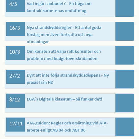
4/5
Vad ingår i anbudet? - En fråga om
kontraktsarbetenas omfattning
16/3
Nya strandskyddsregler - Ett antal goda
förslag men även fortsatta och nya
utmaningar
10/3
Om konsten att välja rätt konsulter och
problem med budgetöverskridanden
27/2
Dyrt att inte följa strandskyddsdispens - Ny
praxis från HD
8/12
EGA´s Digitala klassrum – Så funkar det!
12/11
ÄTA-guiden: Regler och ersättning vid ÄTA-
arbete enligt AB 04 och ABT 06