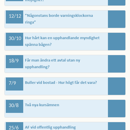
möjlighet?
12/12
”Någonstans borde varningsklockorna
ringa”
30/10
Hur hårt kan en upphandlande myndighet
spänna bågen?
18/9
Får man ändra ett avtal utan ny
upphandling?
7/9
Buller vid bostad - Hur högt får det vara?
30/8
Två nya kursämnen
25/6
AF vid offentlig upphandling