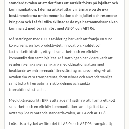
standardavtalen är att det finns ett särskilt fokus på lojalitet och
kommunikation. I denna artikel tittar vi närmare på de nya
bestämmelserna om kommunikation och lojalitet och resonerar
kring om och i så fall vilka skillnader de nya bestämmelserna kan
komma att medföra jämfört med AB 04 och ABT 06.
Målsättningen med BKK:s revidering har varit att främja en sund
konkurrens, en hög produktivitet, innovation, kvalitet och
kostnadseffektivitet, ett gott samarbete och en effektiv
kommunikation samt lojalitet. Målsättningen har vidare varit att
revideringen ska ske i samklang med obligationsrätten med
beaktande av entreprenadrättens särdrag och avslutningsvis att
avtalen ska vara transparenta, förutsebara och användarvänliga
samt bidra till en optimal riskfördelning och sänkta
transaktionskostnader.
Med utgångspunkt i BKK:s uttalade målsättning att främja ett gott
samarbete och en effektiv kommunikation samt lojalitet tar vi
avstamp i de nuvarande standardavtalen, AB 04 och ABT 06.
I näst sista stycket av förordet till AB 04 och ABT 06 framgår att;