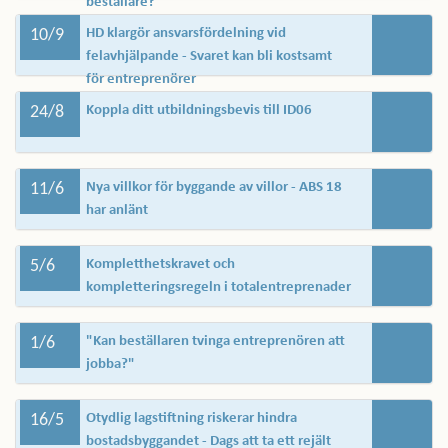
beställare?
10/9
HD klargör ansvarsfördelning vid
felavhjälpande - Svaret kan bli kostsamt
för entreprenörer
24/8
Koppla ditt utbildningsbevis till ID06
11/6
Nya villkor för byggande av villor - ABS 18
har anlänt
5/6
Kompletthetskravet och
kompletteringsregeln i totalentreprenader
1/6
"Kan beställaren tvinga entreprenören att
jobba?"
16/5
Otydlig lagstiftning riskerar hindra
bostadsbyggandet - Dags att ta ett rejält