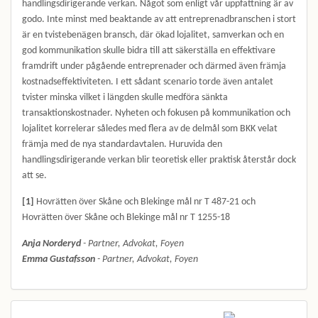
handlingsdirigerande verkan. Något som enligt vår uppfattning är av
godo. Inte minst med beaktande av att entreprenadbranschen i stort
är en tvistebenägen bransch, där ökad lojalitet, samverkan och en
god kommunikation skulle bidra till att säkerställa en effektivare
framdrift under pågående entreprenader och därmed även främja
kostnadseffektiviteten. I ett sådant scenario torde även antalet
tvister minska vilket i längden skulle medföra sänkta
transaktionskostnader. Nyheten och fokusen på kommunikation och
lojalitet korrelerar således med flera av de delmål som BKK velat
främja med de nya standardavtalen. Huruvida den
handlingsdirigerande verkan blir teoretisk eller praktisk återstår dock
att se.
[1]
Hovrätten över Skåne och Blekinge mål nr T 487-21 och
Hovrätten över Skåne och Blekinge mål nr T 1255-18
Anja Norderyd
- Partner, Advokat, Foyen
Emma Gustafsson
- Partner, Advokat, Foyen