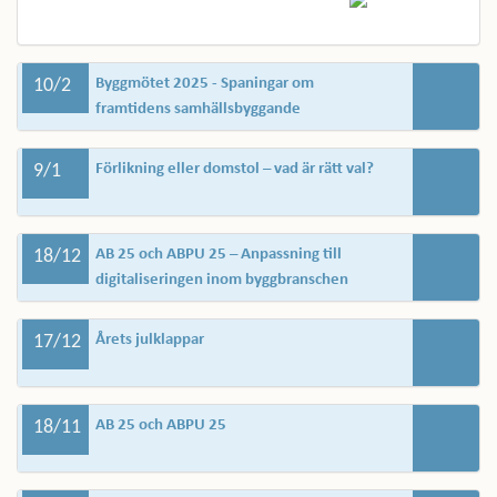
10/2
Byggmötet 2025 - Spaningar om
framtidens samhällsbyggande
9/1
Förlikning eller domstol – vad är rätt val?
18/12
AB 25 och ABPU 25 – Anpassning till
digitaliseringen inom byggbranschen
17/12
Årets julklappar
18/11
AB 25 och ABPU 25