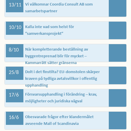
13/11
Vi välkomnar Coordia Consult AB som
samarbetspartner
10/10
Kalla inte vad som helst för
”samverkansprojekt”
8/10
När kompletterande beställning av
byggentreprenad blir för mycket –
Kammarrätt sätter gränserna
25/8
Dolt i det finstilta? EU-domstolen skärper
kraven på tydliga avtalsvillkor i offentlig
upphandling
17/6
Försvarsupphandling i förändring – krav,
möjligheter och juridiska vägval
16/6
Obesvarade frågor efter klandermålet
avseende Mall of Scandinavia