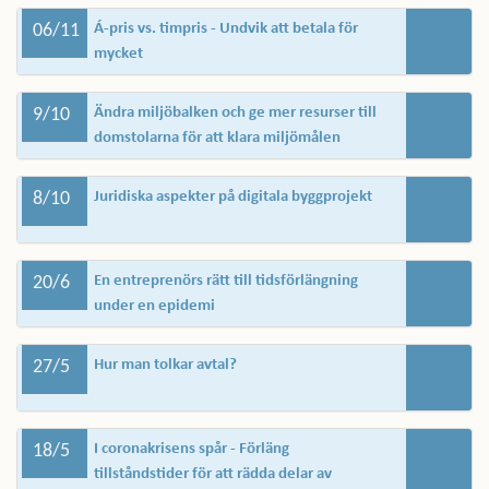
06/11
Á-pris vs. timpris - Undvik att betala för
mycket
9/10
Ändra miljöbalken och ge mer resurser till
domstolarna för att klara miljömålen
8/10
Juridiska aspekter på digitala byggprojekt
20/6
En entreprenörs rätt till tidsförlängning
under en epidemi
27/5
Hur man tolkar avtal?
18/5
I coronakrisens spår - Förläng
tillståndstider för att rädda delar av