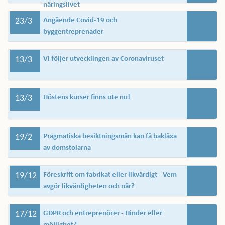
näringslivet
23/3
Angående Covid-19 och
byggentreprenader
13/3
Vi följer utvecklingen av Coronaviruset
13/3
Höstens kurser finns ute nu!
19/2
Pragmatiska besiktningsmän kan få bakläxa
av domstolarna
19/12
Föreskrift om fabrikat eller likvärdigt - Vem
avgör likvärdigheten och när?
17/12
GDPR och entreprenörer - Hinder eller