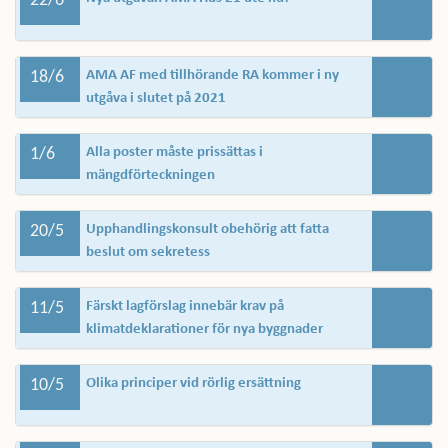
22/6
18/6
AMA AF med tillhörande RA kommer i ny
utgåva i slutet på 2021
1/6
Alla poster måste prissättas i
mängdförteckningen
20/5
Upphandlingskonsult obehörig att fatta
beslut om sekretess
11/5
Färskt lagförslag innebär krav på
klimatdeklarationer för nya byggnader
10/5
Olika principer vid rörlig ersättning