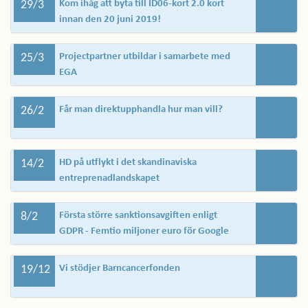
29/3
Kom ihåg att byta till ID06-kort 2.0 kort
innan den 20 juni 2019!
25/3
Projectpartner utbildar i samarbete med
EGA
26/2
Får man direktupphandla hur man vill?
14/2
HD på utflykt i det skandinaviska
entreprenadlandskapet
8/2
Första större sanktionsavgiften enligt
GDPR - Femtio miljoner euro för Google
19/12
Vi stödjer Barncancerfonden