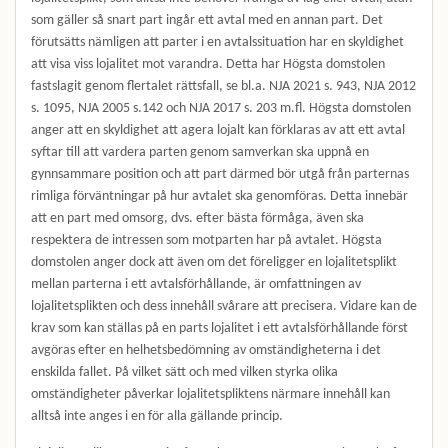
som gäller så snart part ingår ett avtal med en annan part. Det
förutsätts nämligen att parter i en avtalssituation har en skyldighet
att visa viss lojalitet mot varandra. Detta har Högsta domstolen
fastslagit genom flertalet rättsfall, se bl.a. NJA 2021 s. 943, NJA 2012
s. 1095, NJA 2005 s.142 och NJA 2017 s. 203 m.fl. Högsta domstolen
anger att en skyldighet att agera lojalt kan förklaras av att ett avtal
syftar till att vardera parten genom samverkan ska uppnå en
gynnsammare position och att part därmed bör utgå från parternas
rimliga förväntningar på hur avtalet ska genomföras. Detta innebär
att en part med omsorg, dvs. efter bästa förmåga, även ska
respektera de intressen som motparten har på avtalet. Högsta
domstolen anger dock att även om det föreligger en lojalitetsplikt
mellan parterna i ett avtalsförhållande, är omfattningen av
lojalitetsplikten och dess innehåll svårare att precisera. Vidare kan de
krav som kan ställas på en parts lojalitet i ett avtalsförhållande först
avgöras efter en helhetsbedömning av omständigheterna i det
enskilda fallet. På vilket sätt och med vilken styrka olika
omständigheter påverkar lojalitetspliktens närmare innehåll kan
alltså inte anges i en för alla gällande princip.