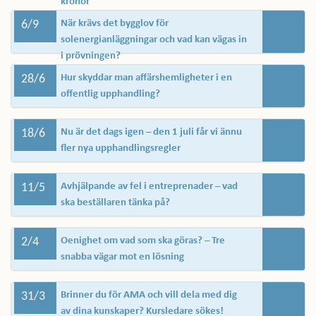
kronor
6/9
När krävs det bygglov för
solenergianläggningar och vad kan vägas in
i prövningen?
28/6
Hur skyddar man affärshemligheter i en
offentlig upphandling?
18/6
Nu är det dags igen – den 1 juli får vi ännu
fler nya upphandlingsregler
11/5
Avhjälpande av fel i entreprenader – vad
ska beställaren tänka på?
2/4
Oenighet om vad som ska göras? – Tre
snabba vägar mot en lösning
31/3
Brinner du för AMA och vill dela med dig
av dina kunskaper? Kursledare sökes!