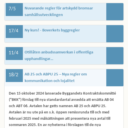
7/5
Nuvarande regler för artskydd bromsar
samhällsutvecklingen
17/4
Ny kurs! - Boverkets byggregler
11/4
Otillåten anbudssamverkan i offentliga
upphandlingar…
18/2
AB 25 och ABPU 25 – Nya regler om
kommunikation och lojalitet
Den 15 oktober 2024 lanserade Byggandets Kontraktskommitté
("BKK") förslag till nya standardavtal avsedda att ersätta AB 04
och ABT 06. Avtalen har getts namnen AB 25 och ABPU 25.
Avtalen är nu ute på en s.k. öppen remissrunda till och med
februari 2025 med målsättningen att presentera nya avtal till
sommaren 2025. En av nyheterna i förslagen till de nya