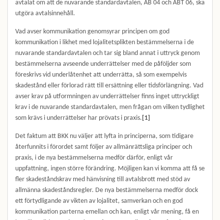
avtalat om att de nuvarande standardavtalen, AB 04 och ABT 06, ska
utgöra avtalsinnehåll.
Vad avser kommunikation genomsyrar principen om god
kommunikation i likhet med lojalitetsplikten bestämmelserna i de
nuvarande standardavtalen och tar sig bland annat i uttryck genom
bestämmelserna avseende underrättelser med de påföljder som
föreskrivs vid underlåtenhet att underrätta, så som exempelvis
skadestånd eller förlorad rätt till ersättning eller tidsförlängning. Vad
avser krav på utformningen av underrättelser finns inget uttryckligt
krav i de nuvarande standardavtalen, men frågan om vilken tydlighet
som krävs i underrättelser har prövats i praxis.
[1]
Det faktum att BKK nu väljer att lyfta in principerna, som tidigare
återfunnits i förordet samt följer av allmänrättsliga principer och
praxis, i de nya bestämmelserna medför därför, enligt vår
uppfattning, ingen större förändring. Möjligen kan vi komma att få se
fler skadeståndskrav med hänvisning till avtalsbrott med stöd av
allmänna skadeståndsregler. De nya bestämmelserna medför dock
ett förtydligande av vikten av lojalitet, samverkan och en god
kommunikation parterna emellan och kan, enligt vår mening, få en