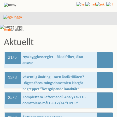
Hem
/Aktuellt
Aktuellt
21/5
Nya bygglovsregler – ökad frihet, ökat
ansvar
13/3
Väsentlig ändring – men ändå tillåten?
Högsta förvaltningsdomstolen klargör
begreppet ”övergripande karaktär”
25/2
Komplettera i efterhand? Analys av EU-
domstolens mål C-812/24 ”LIPOR”