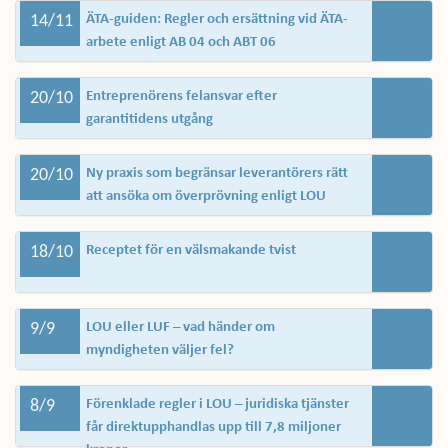
14/11
ÄTA-guiden: Regler och ersättning vid ÄTA-
arbete enligt AB 04 och ABT 06
20/10
Entreprenörens felansvar efter
garantitidens utgång
20/10
Ny praxis som begränsar leverantörers rätt
att ansöka om överprövning enligt LOU
18/10
Receptet för en välsmakande tvist
9/9
LOU eller LUF – vad händer om
myndigheten väljer fel?
8/9
Förenklade regler i LOU – juridiska tjänster
får direktupphandlas upp till 7,8 miljoner