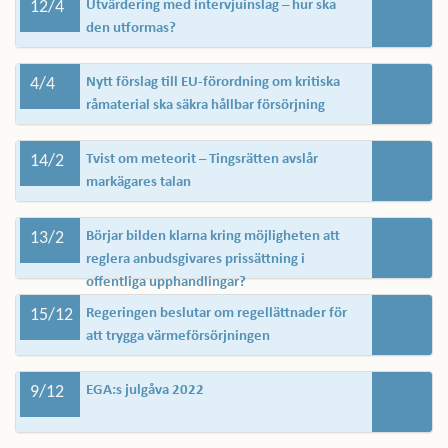
12/4
Utvärdering med intervjuinslag – hur ska
den utformas?
4/4
Nytt förslag till EU-förordning om kritiska
råmaterial ska säkra hållbar försörjning
14/2
Tvist om meteorit – Tingsrätten avslår
markägares talan
13/2
Börjar bilden klarna kring möjligheten att
reglera anbudsgivares prissättning i
offentliga upphandlingar?
15/12
Regeringen beslutar om regellättnader för
att trygga värmeförsörjningen
9/12
EGA:s julgåva 2022