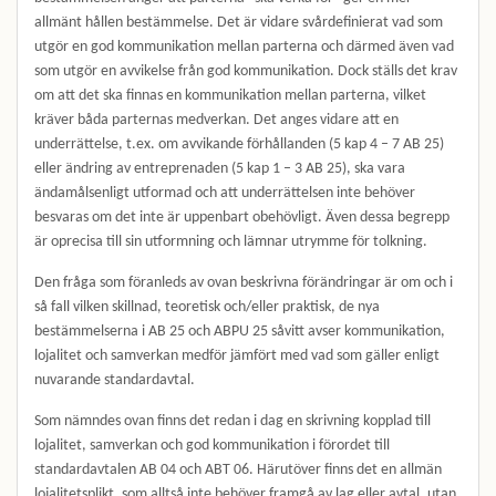
allmänt hållen bestämmelse. Det är vidare svårdefinierat vad som
utgör en god kommunikation mellan parterna och därmed även vad
som utgör en avvikelse från god kommunikation. Dock ställs det krav
om att det ska finnas en kommunikation mellan parterna, vilket
kräver båda parternas medverkan. Det anges vidare att en
underrättelse, t.ex. om avvikande förhållanden (5 kap 4 – 7 AB 25)
eller ändring av entreprenaden (5 kap 1 – 3 AB 25), ska vara
ändamålsenligt utformad och att underrättelsen inte behöver
besvaras om det inte är uppenbart obehövligt. Även dessa begrepp
är oprecisa till sin utformning och lämnar utrymme för tolkning.
Den fråga som föranleds av ovan beskrivna förändringar är om och i
så fall vilken skillnad, teoretisk och/eller praktisk, de nya
bestämmelserna i AB 25 och ABPU 25 såvitt avser kommunikation,
lojalitet och samverkan medför jämfört med vad som gäller enligt
nuvarande standardavtal.
Som nämndes ovan finns det redan i dag en skrivning kopplad till
lojalitet, samverkan och god kommunikation i förordet till
standardavtalen AB 04 och ABT 06. Härutöver finns det en allmän
lojalitetsplikt, som alltså inte behöver framgå av lag eller avtal, utan