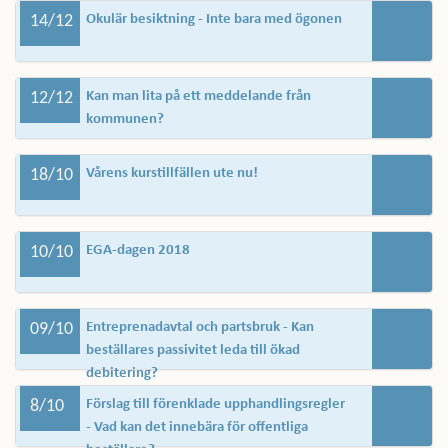
14/12
Okulär besiktning - Inte bara med ögonen
12/12
Kan man lita på ett meddelande från
kommunen?
18/10
Vårens kurstillfällen ute nu!
10/10
EGA-dagen 2018
09/10
Entreprenadavtal och partsbruk - Kan
beställares passivitet leda till ökad
debitering?
8/10
Förslag till förenklade upphandlingsregler
- Vad kan det innebära för offentliga