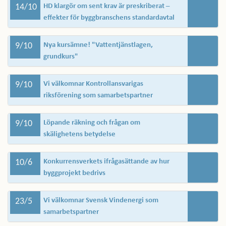
14/10
HD klargör om sent krav är preskriberat –
effekter för byggbranschens standardavtal
9/10
Nya kursämne! "Vattentjänstlagen,
grundkurs"
9/10
Vi välkomnar Kontrollansvarigas
riksförening som samarbetspartner
9/10
Löpande räkning och frågan om
skälighetens betydelse
10/6
Konkurrensverkets ifrågasättande av hur
byggprojekt bedrivs
23/5
Vi välkomnar Svensk Vindenergi som
samarbetspartner