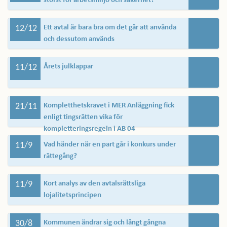
störst för arbetsmiljö och säkerhet?
12/12
Ett avtal är bara bra om det går att använda
och dessutom används
11/12
Årets julklappar
21/11
Kompletthetskravet i MER Anläggning fick
enligt tingsrätten vika för
kompletteringsregeln i AB 04
11/9
Vad händer när en part går i konkurs under
rättegång?
11/9
Kort analys av den avtalsrättsliga
lojalitetsprincipen
30/8
Kommunen ändrar sig och långt gångna