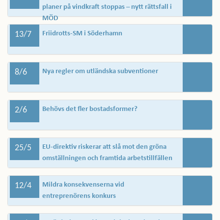
planer på vindkraft stoppas – nytt rättsfall i
MÖD
13/7
Friidrotts-SM i Söderhamn
8/6
Nya regler om utländska subventioner
2/6
Behövs det fler bostadsformer?
25/5
EU-direktiv riskerar att slå mot den gröna
omställningen och framtida arbetstillfällen
12/4
Mildra konsekvenserna vid
entreprenörens konkurs