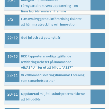
20/2
Äntligen implementeras
Förnybartdirektivets uppdatering – nu
finns lagrådsremissen framme
3/2
EU:s nya byggproduktförordning riskerar
att hämma utveckling och innovation
22/12
God jul och ett gott nytt år!
19/12
BKK Rapporterar nuläget gällande
revideringsarbetet på kommande
AB/ABPU - Ser ut att bli ett "AB27"
28/11
Vi välkomnar Isoleringsfirmornas Förening
som samarbetspartner
20/11
Uppdaterad miljötillståndsprocess riskerar
att bli uddlös