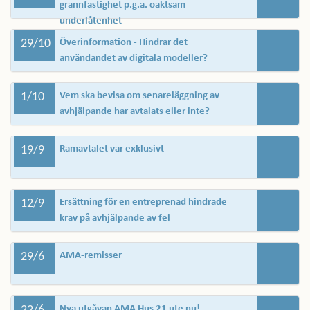
grannfastighet p.g.a. oaktsam
underlåtenhet
29/10
Överinformation - Hindrar det
användandet av digitala modeller?
1/10
Vem ska bevisa om senareläggning av
avhjälpande har avtalats eller inte?
19/9
Ramavtalet var exklusivt
12/9
Ersättning för en entreprenad hindrade
krav på avhjälpande av fel
29/6
AMA-remisser
Nya utgåvan AMA Hus 21 ute nu!