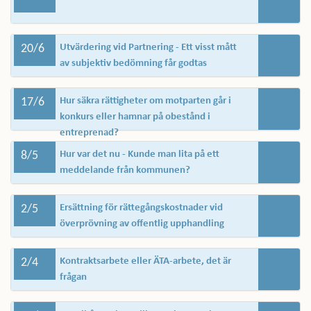
20/6
Utvärdering vid Partnering - Ett visst mått
av subjektiv bedömning får godtas
17/6
Hur säkra rättigheter om motparten går i
konkurs eller hamnar på obestånd i
entreprenad?
8/5
Hur var det nu - Kunde man lita på ett
meddelande från kommunen?
2/5
Ersättning för rättegångskostnader vid
överprövning av offentlig upphandling
2/4
Kontraktsarbete eller ÄTA-arbete, det är
frågan