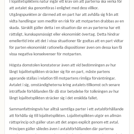
I lojalitetspliktens natur ingår ett krav om att parterna ska verka för
att avtalet ska genomföras i enlighet med dess villkor.
Utgångspunkten är därmed att en part har att avhålla sig från att
vidta handlingar som medför en risk för att motparten drabbas av en
skada. Särskilt gäller detta i en situation där en av parterna har ett
rättsligt, kunskapsmässigt eller ekonomiskt övertag. Detta hindrar
emellertid inte att det i vissa situationer får godtas att en part vidtar
för parten ekonomiskt rationella dispositioner även om dessa kan få
vissa negativa konsekvenser för motparten.
Högsta domstolen konstaterar även att vid bedömningen av hur
långt lojalitetsplikten sträcker sig för en part, måste partens
agerande ställas i relation till motpartens rimliga förväntningar.
Avtalet i sig, omständigheterna kring avtalets tillkomst och senare
inträffade förhållanden får då stor betydelse för tolkningen av hur
långt lojalitetsplikten sträcker sig i det enskilda fallet.
Sammanfattningsvis har alltså samtliga parter i ett avtalsförhållande
att förhålla sig till lojalitetsplikten. Lojalitetsplikten utgör en allmän
rättsprincip och gäller utan att det anges explicit genom ett avtal.
Principen gäller således även i avtalsförhållanden där parterna