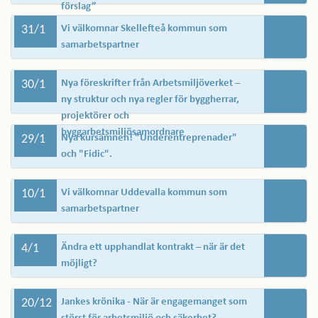
förslag”
31/1
Vi välkomnar Skellefteå kommun som
samarbetspartner
30/1
Nya föreskrifter från Arbetsmiljöverket –
ny struktur och nya regler för byggherrar,
projektörer och
byggarbetsmiljösamordnare
29/1
Nya kursämnen! "Underentreprenader"
och "Fidic".
10/1
Vi välkomnar Uddevalla kommun som
samarbetspartner
4/1
Ändra ett upphandlat kontrakt – när är det
möjligt?
20/12
Jankes krönika - När är engagemanget som