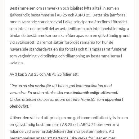
Bestämmelsen om samverkan och lojalitet lyfts alltså in som en
självständig bestämmelse i AB 25 och ABPU 25. Detta ska jämföras
med nuvarande standardavtal i vilka principerna återfinns i förordet
som inte är en formell del av avtalsvillkoren och inte innehåller några
bindande bestämmelser som kan åberopas som en självständig grund
vid avtalsbrott. Däremot sätter förordet ramarna för hur de
nuvarande standardavtalen ska förstås och tillämpas samt fungerar
som vägledning vid tolkning och tillämpning av bestämmelserna i
avtalen.
Av 3 kap 2 AB 25 och ABPU 25 följer att;
"Parterna
ska verka för
att ha en god kommunikation med
varandra. En underrättelse ska vara
ändamålsenligt utformad.
Underrättelsen ska besvaras om det inte framstår som
uppenbart
obehövligt.
"
Utöver den skillnad att principen om god kommunikation lyfts in som
en självständig bestämmelse i AB 25 och ABPU 25 observerar vi
följande vad avser ordalydelsen i den nya bestämmelsen. Att
bestämmelsen anger att parterna "ska verka för" ger en mer