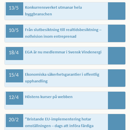
13/5
Konkurrensverket utmanar hela
byggbranschen
10/5
Från slutbesiktning till realtidsbesiktning –
nollvision inom entreprenad
18/4
EGA är nu medlemmar i Svensk Vindenergi
15/4
Ekonomiska säkerhetsgarantier i offentlig
upphandling
12/4
Höstens kurser på webben
20/2
”Bristande EU-implementering hotar
omställningen – dags att införa färdiga